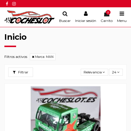
0
Buscar
Iniciar sesión
Carrito
Menu
Inicio
Filtros activos
Marca: MAN
Filtrar
Relevancia
24