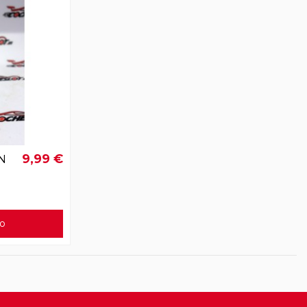
9,99 €
N
to