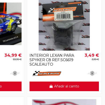
34,99 €
3,49 €
INTERIOR LEXAN PARA
59,99 €
SPYKER C8 REF.SC6619
3,99 €
SCALEAUTO
to
Añadir al carrito