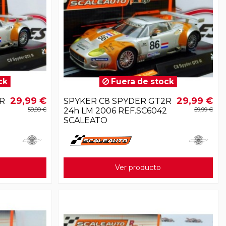
ck
Fuera de stock
29,99 €
29,99 €
R
SPYKER C8 SPYDER GT2R
59,99 €
24h LM 2006 REF.SC6042
59,99 €
SCALEATO
Ver producto