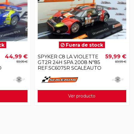
ck
Fuera de stock
44,99 €
59,99 €
SPYKER C8 LA VIOLETTE
59,99 €
GT2R 24H SPA 2008 Nº85
69,99 €
O
REF.SC6075R SCALEAUTO
Ver producto