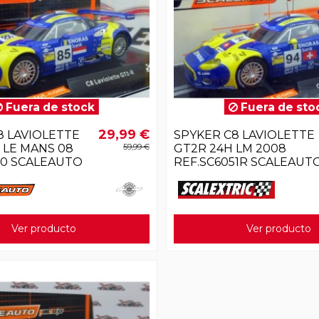
Fuera de stock
Fuera de sto
29,99 €
8 LAVIOLETTE
SPYKER C8 LAVIOLETTE
 LE MANS 08
59,99 €
GT2R 24H LM 2008
50 SCALEAUTO
REF.SC6051R SCALEAUT
Ver producto
Ver producto