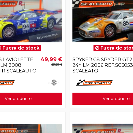
Fuera de stock
Fuera de sto
49,99 €
8 LAVIOLETTE
SPYKER C8 SPYDER GT2
 LM 2008
59,99 €
24h LM 2006 REF.SC6053
51R SCALEAUTO
SCALEATO
Ver producto
Ver producto