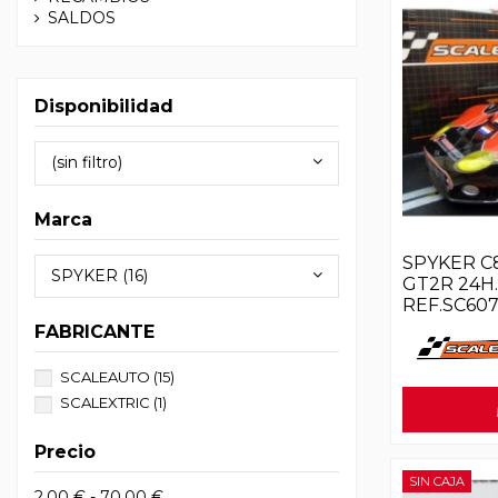
SALDOS
Disponibilidad
(sin filtro)
Marca
SPYKER C
SPYKER (16)
GT2R 24H
REF.SC60
FABRICANTE
SCALEAUTO
(15)
SCALEXTRIC
(1)
Precio
SIN CAJA
2,00 € - 70,00 €