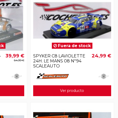
ck
Fuera de stock
39,99 €
24,99 €
-
SPYKER C8 LAVIOLETTE
64,99 €
24H. LE MANS 08 Nº94
SCALEAUTO
Ver producto