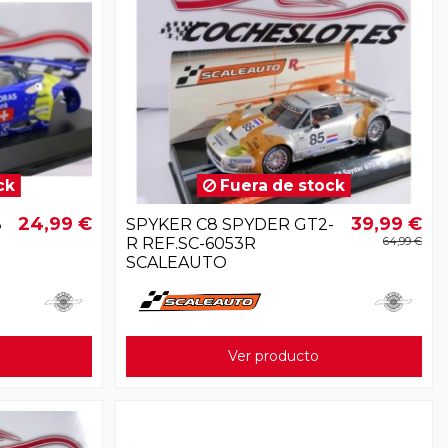
ck
Fuera de stock
24,99 €
39,99 €
8
SPYKER C8 SPYDER GT2-
R REF.SC-6053R
64,99 €
SCALEAUTO
Ver producto