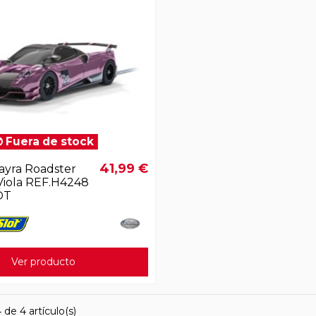
Fuera de stock
41,99 €
ayra Roadster
Viola REF.H4248
OT
Ver producto
de 4 artículo(s)