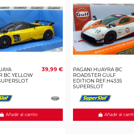
39,99 €
UAYA
PAGANI HUAYRA BC
R BC YELLOW
ROADSTER GULF
 SUPERSLOT
EDITION REF.H4335
SUPERSLOT
Añadir al carrito
Añadir al carri