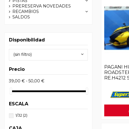
PISTAS
PRERESERVA NOVEDADES
RECAMBIOS
SALDOS
Disponibilidad
(sin filtro)
PAGANI H
Precio
ROADSTE
RE.H4212
39,00 € - 50,00 €
ESCALA
1/32
(2)
CAJA