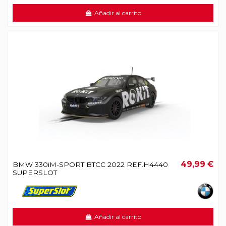
Añadir al carrito
49,99 €
BMW 330iM-SPORT BTCC 2022 REF.H4440
SUPERSLOT
Añadir al carrito