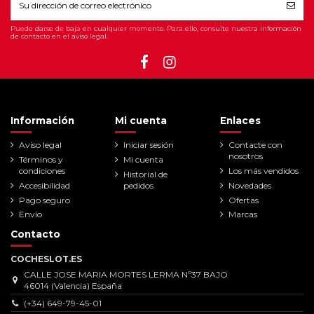
Puede darse de baja en cualquier momento. Para ello, consulte nuestra información
de contacto en el aviso legal.
Información
Mi cuenta
Enlaces
Aviso legal
Iniciar sesión
Contacte con
nosotros
Términos y
Mi cuenta
condiciones
Los más vendidos
Historial de
Accesibilidad
pedidos
Novedades
Pago seguro
Ofertas
Envío
Marcas
Contacto
COCHESLOT.ES
CALLE JOSE MARIA MORTES LERMA Nº37 BAJO
46014 (Valencia) España
(+34) 649-79-45-01