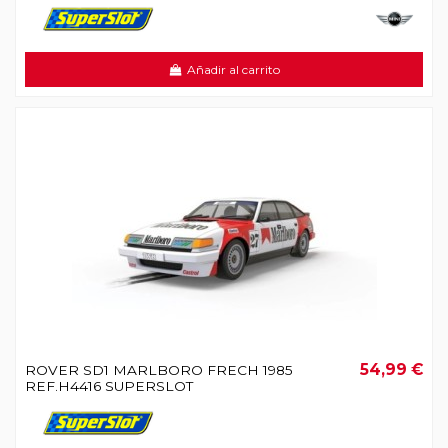
Añadir al carrito
54,99 €
ROVER SD1 MARLBORO FRECH 1985
REF.H4416 SUPERSLOT