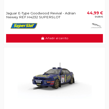
44,99 €
Jaguar E-Type Goodwood Revival - Adrian
Newey REF.H4232 SUPERSLOT
54,99 €
Añadir al carrito