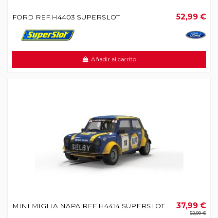
52,99 €
FORD REF.H4403 SUPERSLOT
Añadir al carrito
37,99 €
MINI MIGLIA NAPA REF.H4414 SUPERSLOT
52,99 €