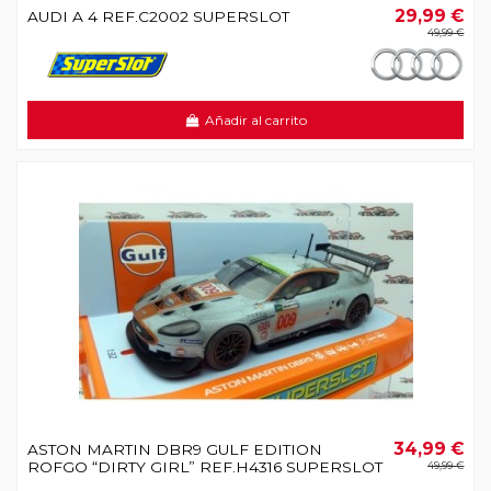
29,99 €
AUDI A 4 REF.C2002 SUPERSLOT
49,99 €
Añadir al carrito
34,99 €
ASTON MARTIN DBR9 GULF EDITION
ROFGO “DIRTY GIRL” REF.H4316 SUPERSLOT
49,99 €