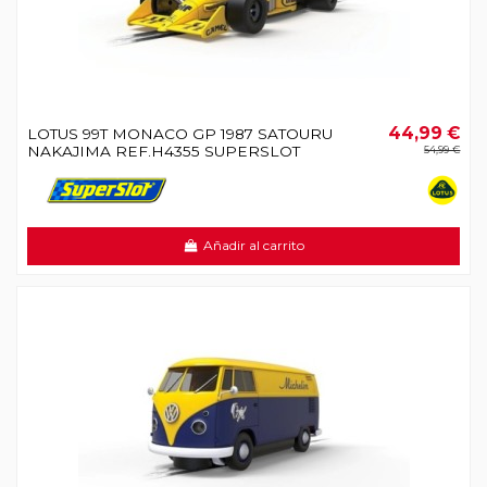
44,99 €
LOTUS 99T MONACO GP 1987 SATOURU
NAKAJIMA REF.H4355 SUPERSLOT
54,99 €
Añadir al carrito