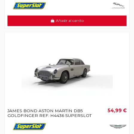
Añadir al carrito
54,99 €
JAMES BOND ASTON MARTIN DB5
GOLDFINGER REF. H4436 SUPERSLOT