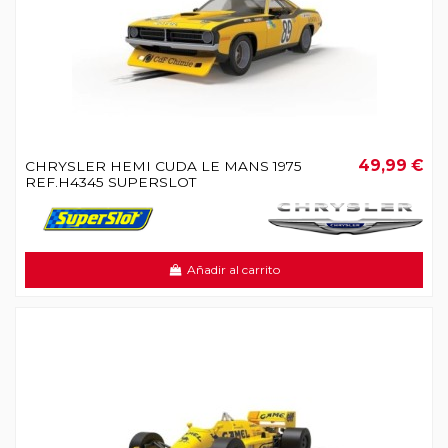
49,99 €
CHRYSLER HEMI CUDA LE MANS 1975
REF.H4345 SUPERSLOT
Añadir al carrito