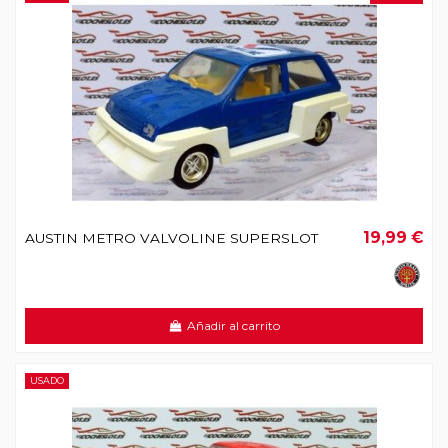
19,99 €
AUSTIN METRO VALVOLINE SUPERSLOT
Añadir al carrito
USADO