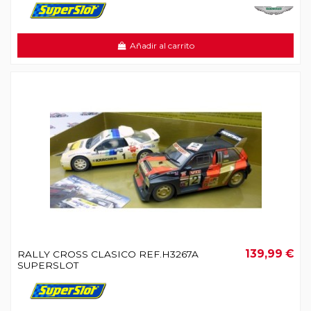
Añadir al carrito
139,99 €
RALLY CROSS CLASICO REF.H3267A
SUPERSLOT