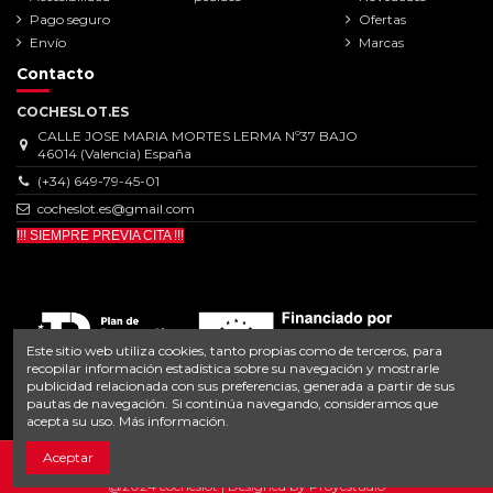
Pago seguro
Ofertas
Envío
Marcas
Contacto
COCHESLOT.ES
CALLE JOSE MARIA MORTES LERMA Nº37 BAJO
46014 (Valencia) España
(+34) 649-79-45-01
cocheslot.es@gmail.com
!!! SIEMPRE PREVIA CITA !!!
Este sitio web utiliza cookies, tanto propias como de terceros, para
recopilar información estadística sobre su navegación y mostrarle
publicidad relacionada con sus preferencias, generada a partir de sus
pautas de navegación. Si continúa navegando, consideramos que
acepta su uso.
Más información
.
Aceptar
@2024 cocheslot | Designed by
Proyestudio