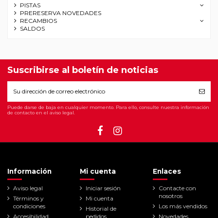
PISTAS
PRERESERVA NOVEDADES
RECAMBIOS
SALDOS
Suscribirse al boletín de noticias
Puede darse de baja en cualquier momento. Para ello, consulte nuestra información
de contacto en el aviso legal.
Información
Mi cuenta
Enlaces
Aviso legal
Iniciar sesión
Contacte con
nosotros
Términos y
Mi cuenta
condiciones
Los más vendidos
Historial de
Accesibilidad
pedidos
Novedades