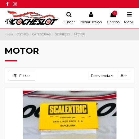
0
Buscar
Iniciar sesión
Carrito
Menu
Inicio
COCHES
CATEGORIAS
DESPIECES
MOTOR
MOTOR
Filtrar
Relevancia
8