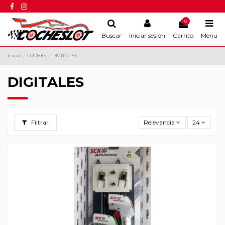
0
Buscar
Iniciar sesión
Carrito
Menu
Inicio
COCHES
DIGITALES
DIGITALES
Filtrar
Relevancia
24