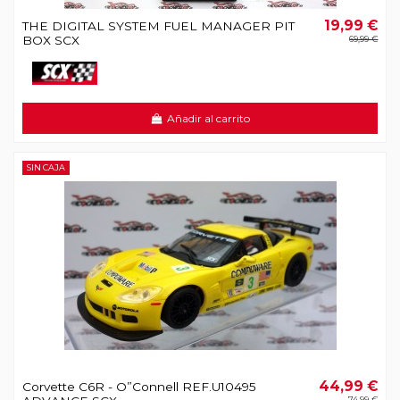
19,99 €
THE DIGITAL SYSTEM FUEL MANAGER PIT
BOX SCX
69,99 €
Añadir al carrito
SIN CAJA
44,99 €
Corvette C6R - O”Connell REF.U10495
74,99 €