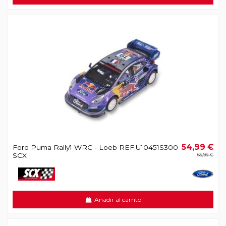
54,99 €
Ford Puma Rally1 WRC - Loeb REF.U10451S300
SCX
69,99 €
Añadir al carrito