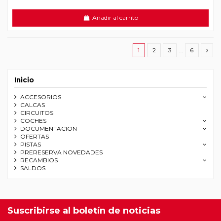
Añadir al carrito
1
2
3
…
6
Inicio
ACCESORIOS
CALCAS
CIRCUITOS
COCHES
DOCUMENTACION
OFERTAS
PISTAS
PRERESERVA NOVEDADES
RECAMBIOS
SALDOS
Suscribirse al boletín de noticias