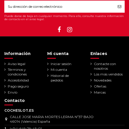
Puede darse de baja en cualquier momento. Para ello, consulte nuestra información
de contacto en el aviso legal.
Información
Mi cuenta
Enlaces
Aviso legal
Iniciar sesión
Contacte con
nosotros
Términos y
Mi cuenta
condiciones
Los más vendidos
Historial de
Accesibilidad
pedidos
Novedades
Pago seguro
Ofertas
Envío
Marcas
Contacto
COCHESLOT.ES
CALLE JOSE MARIA MORTES LERMA Nº37 BAJO
46014 (Valencia) España
(+34) 649-79-45-01