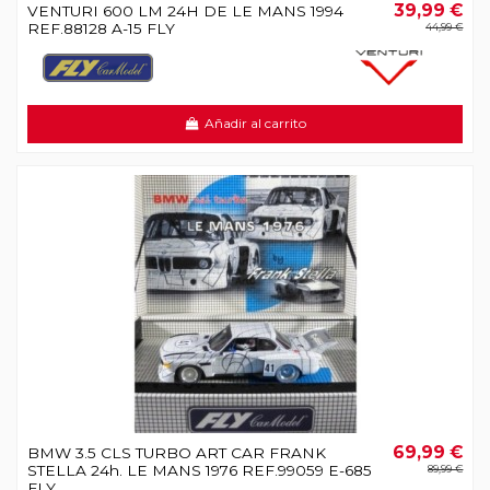
39,99 €
VENTURI 600 LM 24H DE LE MANS 1994
REF.88128 A-15 FLY
44,99 €
Añadir al carrito
69,99 €
BMW 3.5 CLS TURBO ART CAR FRANK
STELLA 24h. LE MANS 1976 REF.99059 E-685
89,99 €
FLY