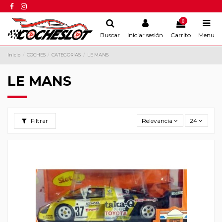
0
Buscar
Iniciar sesión
Carrito
Menu
Inicio
COCHES
CATEGORIAS
LE MANS
LE MANS
Filtrar
Relevancia
24