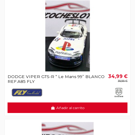
34,99 €
DODGE VIPER GTS-R “ Le Mans 99” BLANCO
REF.A85 FLY
39,99 €
Añadir al carrito