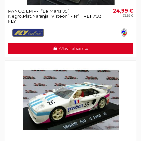
24,99 €
PANOZ LMP-1 “Le Mans 99”
Negro,Plat,Naranja “Visteon” - Nº 1 REF.A93
39,99 €
FLY
Añadir al carrito