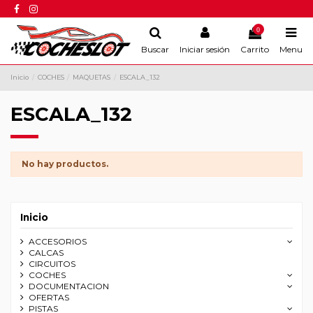
0
Buscar
Iniciar sesión
Carrito
Menu
Inicio
COCHES
MAQUETAS
ESCALA_132
ESCALA_132
No hay productos.
Inicio
ACCESORIOS
CALCAS
CIRCUITOS
COCHES
DOCUMENTACION
OFERTAS
PISTAS