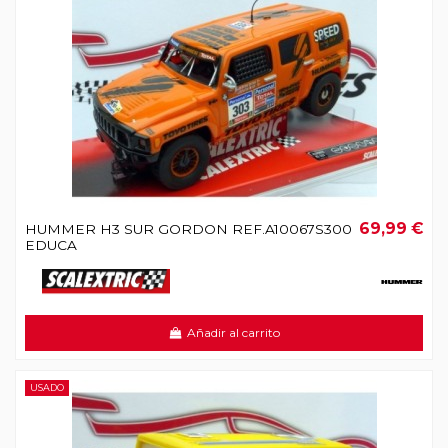
69,99 €
HUMMER H3 SUR GORDON REF.A10067S300
EDUCA
Añadir al carrito
USADO