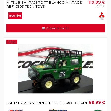
119,99 €
MITSUBISHI PAJERO TT BLANCO VINTAGE
REF. 6303 TECNITOYS
149,99 €
Añadir al carrito
USADO
69,99 €
LAND ROVER VERDE STS REF.2205 STS EXIN