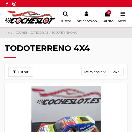
0
Buscar
Iniciar sesión
Carrito
Menu
Inicio
COCHES
CATEGORIAS
TODOTERRENO 4X4
TODOTERRENO 4X4
Filtrar
Relevancia
24