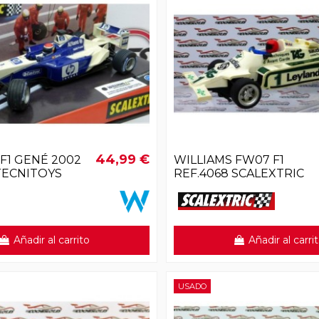
44,99 €
F1 GENÉ 2002
WILLIAMS FW07 F1
 TECNITOYS
REF.4068 SCALEXTRIC
Añadir al carrito
Añadir al carri
USADO