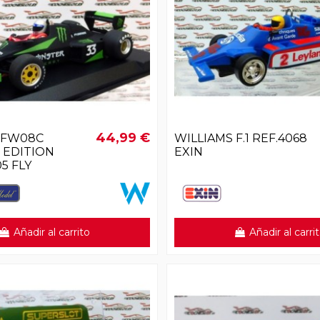
44,99 €
 FW08C
WILLIAMS F.1 REF.4068
 EDITION
EXIN
5 FLY
Añadir al carrito
Añadir al carri