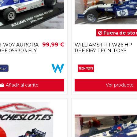
Fuera de sto
99,99 €
 FW07 AURORA
WILLIAMS F-1 FW26 HP
REF.055303 FLY
REF.6167 TECNITOYS
Añadir al carrito
Ver producto