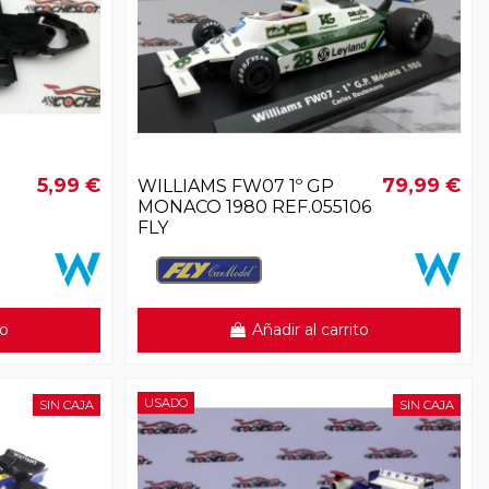
5,99 €
79,99 €
WILLIAMS FW07 1º GP
MONACO 1980 REF.055106
FLY
to
Añadir al carrito
USADO
SIN CAJA
SIN CAJA