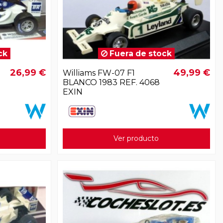
ck
Fuera de stock
26,99 €
49,99 €
Williams FW-07 F1
BLANCO 1983 REF. 4068
EXIN
Ver producto