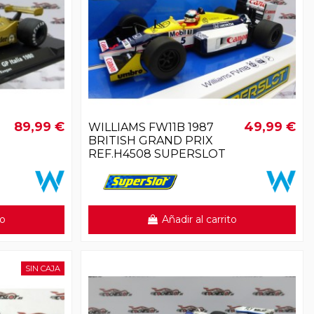
89,99 €
49,99 €
WILLIAMS FW11B 1987
BRITISH GRAND PRIX
REF.H4508 SUPERSLOT
to
Añadir al carrito
SIN CAJA