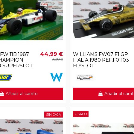
44,99 €
FW 11B 1987
WILLIAMS FW07 F1 GP
HAMPION
59,99 €
ITALIA 1980 REF.F01103
9 SUPERSLOT
FLYSLOT
Añadir al carrito
Añadir al carri
USADO
SIN CAJA