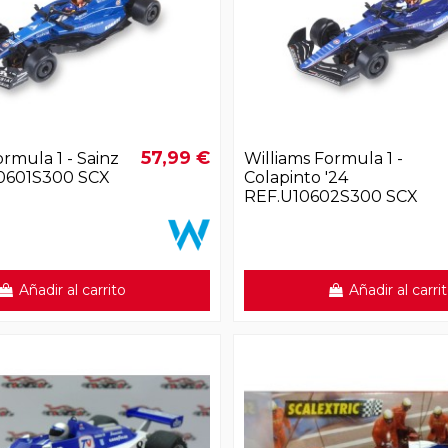
57,99 €
ormula 1 - Sainz
Williams Formula 1 -
10601S300 SCX
Colapinto '24
REF.U10602S300 SCX
Añadir al carrito
Añadir al carri