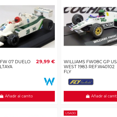
29,99 €
 FW 07 DUELO
WILLIAMS FW08C GP US
LTAYA
WEST 1983 REF.W40102
FLY
Añadir al carrito
Añadir al carri
USADO