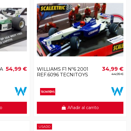
54,99 €
34,99 €
A
WILLIAMS F1 Nº6 2001
REF.6096 TECNITOYS
44,99 €
to
Añadir al carrito
USADO