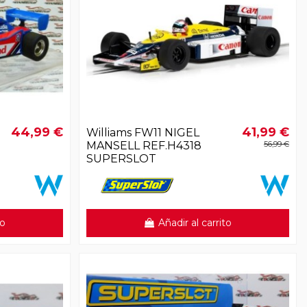
44,99 €
41,99 €
Williams FW11 NIGEL
MANSELL REF.H4318
56,99 €
SUPERSLOT
to
Añadir al carrito