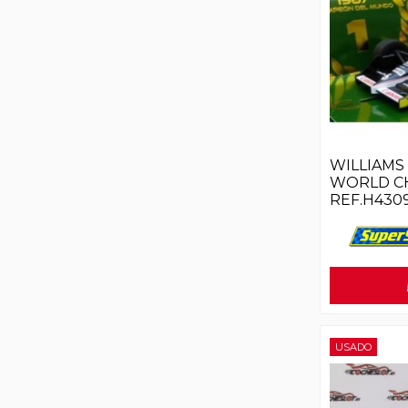
WILLIAMS 
WORLD C
REF.H430
USADO