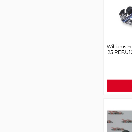
Williams F
'25 REF.U