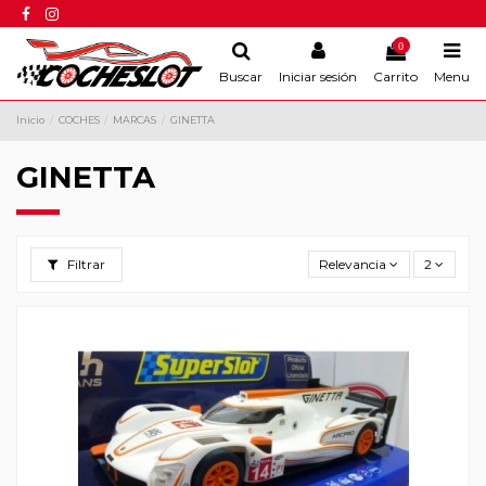
0
Buscar
Iniciar sesión
Carrito
Menu
Inicio
COCHES
MARCAS
GINETTA
GINETTA
Filtrar
Relevancia
2