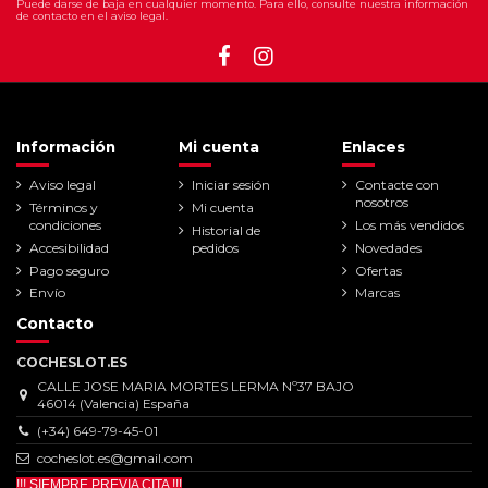
Puede darse de baja en cualquier momento. Para ello, consulte nuestra información
de contacto en el aviso legal.
Información
Mi cuenta
Enlaces
Aviso legal
Iniciar sesión
Contacte con
nosotros
Términos y
Mi cuenta
condiciones
Los más vendidos
Historial de
Accesibilidad
pedidos
Novedades
Pago seguro
Ofertas
Envío
Marcas
Contacto
COCHESLOT.ES
CALLE JOSE MARIA MORTES LERMA Nº37 BAJO
46014 (Valencia) España
(+34) 649-79-45-01
cocheslot.es@gmail.com
!!! SIEMPRE PREVIA CITA !!!