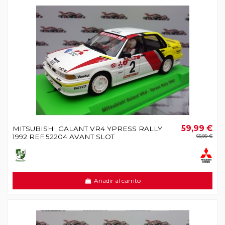
59,99 €
MITSUBISHI GALANT VR4 YPRESS RALLY
1992 REF.52204 AVANT SLOT
69,99 €
Añadir al carrito