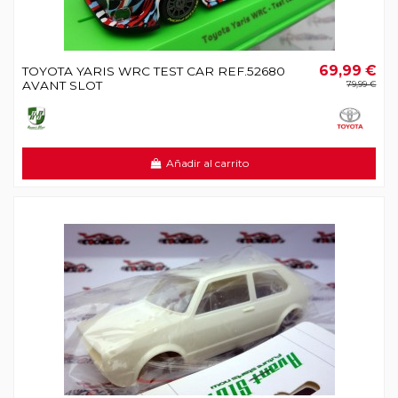
69,99 €
TOYOTA YARIS WRC TEST CAR REF.52680
AVANT SLOT
79,99 €
Añadir al carrito