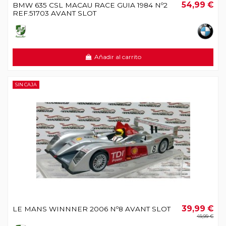
54,99 €
BMW 635 CSL MACAU RACE GUIA 1984 Nº2
REF.51703 AVANT SLOT
Añadir al carrito
SIN CAJA
39,99 €
LE MANS WINNNER 2006 Nº8 AVANT SLOT
49,99 €