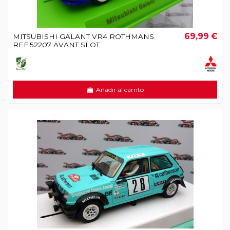
69,99 €
MITSUBISHI GALANT VR4 ROTHMANS
REF.52207 AVANT SLOT
Añadir al carrito