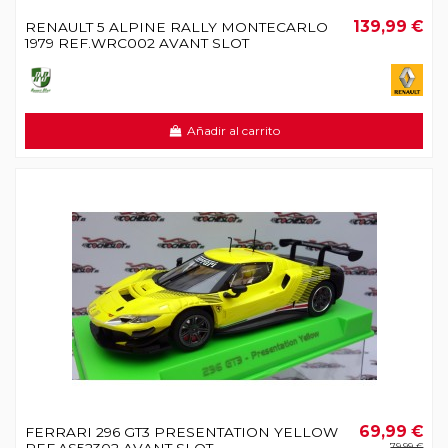
139,99 €
RENAULT 5 ALPINE RALLY MONTECARLO
1979 REF.WRC002 AVANT SLOT
Añadir al carrito
69,99 €
FERRARI 296 GT3 PRESENTATION YELLOW
REF.AS52302 AVANT SLOT
79,99 €