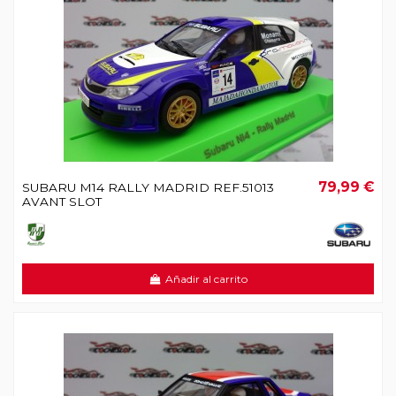
79,99 €
SUBARU M14 RALLY MADRID REF.51013
AVANT SLOT
Añadir al carrito