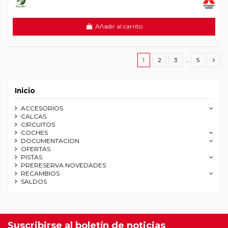
Añadir al carrito
1
2
3
…
5
Inicio
ACCESORIOS
CALCAS
CIRCUITOS
COCHES
DOCUMENTACION
OFERTAS
PISTAS
PRERESERVA NOVEDADES
RECAMBIOS
SALDOS
Suscribirse al boletín de noticias