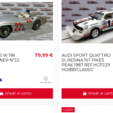
79,99 €
 W 196
AUDI SPORT QUATTRO
NER Nº22
S1, RESINA 1ST PIKES
PEAK 1987 REF.HCP229
HOBBYCLASSIC
Añadir al carrito
Añadir al carri
USADO