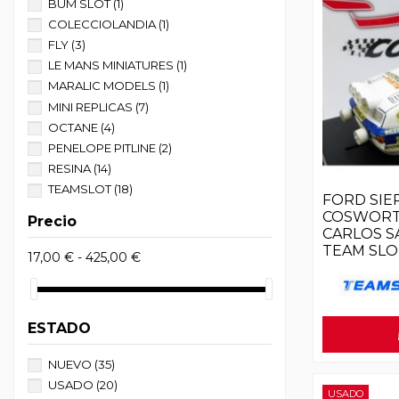
BUM SLOT
(1)
COLECCIOLANDIA
(1)
FLY
(3)
LE MANS MINIATURES
(1)
MARALIC MODELS
(1)
MINI REPLICAS
(7)
OCTANE
(4)
PENELOPE PITLINE
(2)
RESINA
(14)
TEAMSLOT
(18)
FORD SIE
TERTRE ROUGE RACING CARS
(2)
COSWORTH
Precio
TOP SLOT
(6)
CARLOS S
TEAM SLO
17,00 € - 425,00 €
ESTADO
NUEVO
(35)
USADO
(20)
USADO