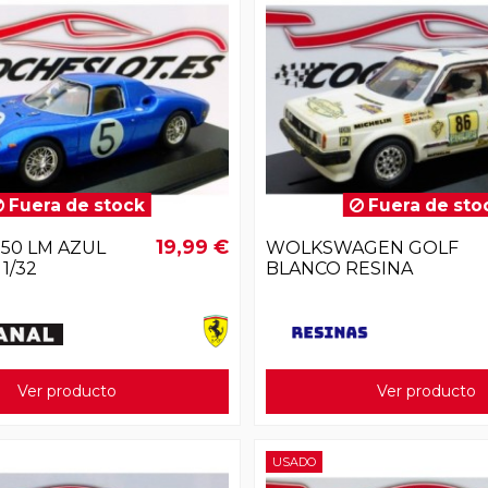
Fuera de stock
Fuera de sto
19,99 €
250 LM AZUL
WOLKSWAGEN GOLF
1/32
BLANCO RESINA
Ver producto
Ver producto
USADO