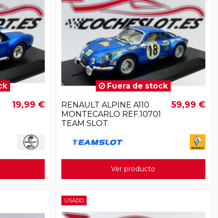
ck
Fuera de stock
19,99 €
59,99 €
RENAULT ALPINE A110
MONTECARLO REF.10701
TEAM SLOT
Ver producto
USADO