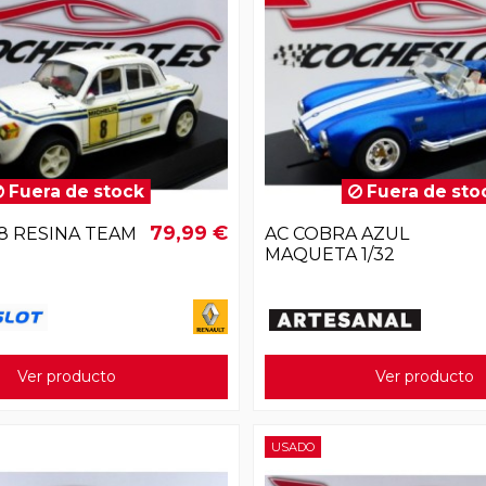
Fuera de stock
Fuera de sto
79,99 €
8 RESINA TEAM
AC COBRA AZUL
MAQUETA 1/32
Ver producto
Ver producto
USADO