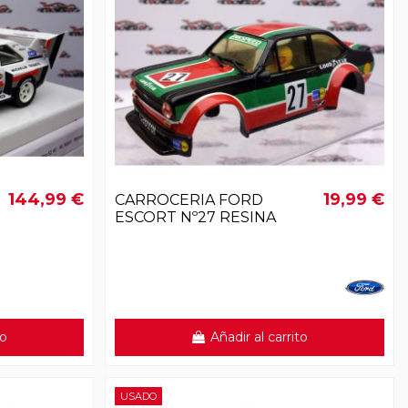
144,99 €
19,99 €
CARROCERIA FORD
ESCORT Nº27 RESINA
to
Añadir al carrito
USADO