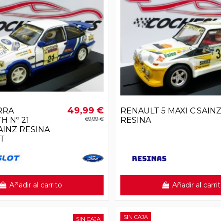
49,99 €
RRA
RENAULT 5 MAXI C.SAIN
 Nº 21
69,99 €
RESINA
AINZ RESINA
T
Añadir al carrito
Añadir al carri
SIN CAJA
SIN CAJA