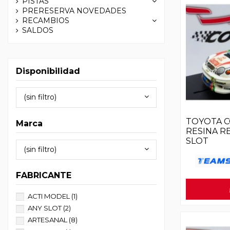
PISTAS
PRERESERVA NOVEDADES
RECAMBIOS
SALDOS
Disponibilidad
(sin filtro)
TOYOTA C
Marca
RESINA R
SLOT
(sin filtro)
FABRICANTE
ACTI MODEL
(1)
ANY SLOT
(2)
ARTESANAL
(8)