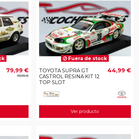
ck
Fuera de stock
79,99 €
44,99 €
TOYOTA SUPRA GT
99,99 €
CASTROL RESINA KIT 12
TOP SLOT
Ver producto