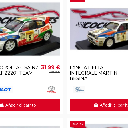
31,99 €
OROLLA C.SAINZ
LANCIA DELTA
EF.22201 TEAM
39,99 €
INTEGRALE MARTINI
RESINA
Añadir al carrito
Añadir al carri
USADO