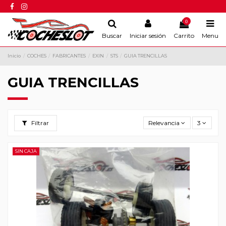
0
Buscar
Iniciar sesión
Carrito
Menu
Inicio
COCHES
FABRICANTES
EXIN
STS
GUIA TRENCILLAS
GUIA TRENCILLAS
Filtrar
Relevancia
3
SIN CAJA