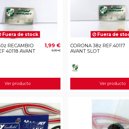
Fuera de stock
Fuera de sto
1,99 €
0z RECAMBIO
CORONA 38z REF.40117
EF 40118 AVANT
5,99 €
AVANT SLOT
Ver producto
Ver producto