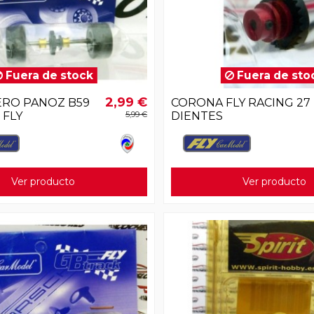
Fuera de stock
Fuera de sto
2,99 €
ERO PANOZ B59
CORONA FLY RACING 27
 FLY
5,99 €
DIENTES
Ver producto
Ver producto