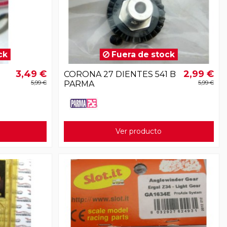
ck
Fuera de stock
3,49 €
2,99 €
CORONA 27 DIENTES 541 B
5,99 €
PARMA
5,99 €
Ver producto