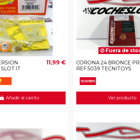
Fuera de sto
11,99 €
ERSION
CORONA 24 BRONCE P
 SLOT.IT
REF.5039 TECNITOYS
Añadir al carrito
Ver producto