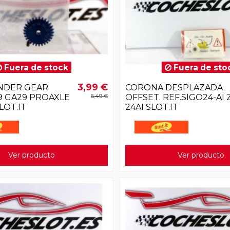
Fuera de stock
Fuera de sto
3,99 €
NDER GEAR
CORONA DESPLAZADA.
9 GA29 PROAXLE
6,49 €
OFFSET. REF.SIGO24-AI 
LOT.IT
24AI SLOT.IT
Ver producto
Ver producto