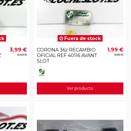
ck
Fuera de stock
3,99 €
1,99 €
CORONA 36z RECAMBIO
Z
6,49 €
OFICIAL REF 40116 AVANT
5,99 €
SLOT
Ver producto