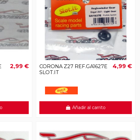
2,99 €
4,99 €
E
CORONA Z27 REF.GA1627E
SLOT.IT
to
Añadir al carrito