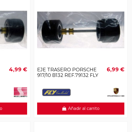
4,99 €
6,99 €
EJE TRASERO PORSCHE
917/10 B132 REF.79132 FLY
to
Añadir al carrito