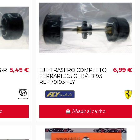
5,49 €
6,99 €
S-R
EJE TRASERO COMPLETO
FERRARI 365 GTB/4 B193
REF.79193 FLY
to
Añadir al carrito