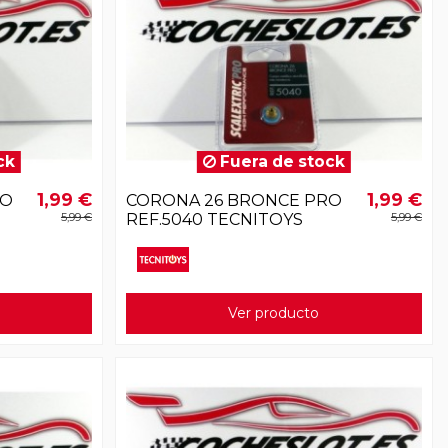
ck
Fuera de stock
1,99 €
1,99 €
RO
CORONA 26 BRONCE PRO
5,99 €
REF.5040 TECNITOYS
5,99 €
Ver producto