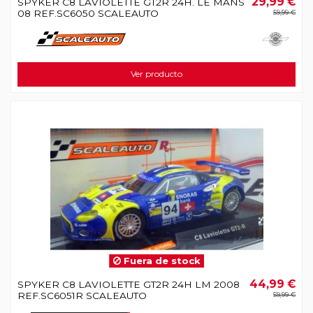
29,99 €
SPYKER C8 LAVIOLETTE GT2R 24H. LE MANS
08 REF.SC6050 SCALEAUTO
59,99 €
Ver producto
Fuera de stock
44,99 €
SPYKER C8 LAVIOLETTE GT2R 24H LM 2008
REF.SC6051R SCALEAUTO
59,99 €