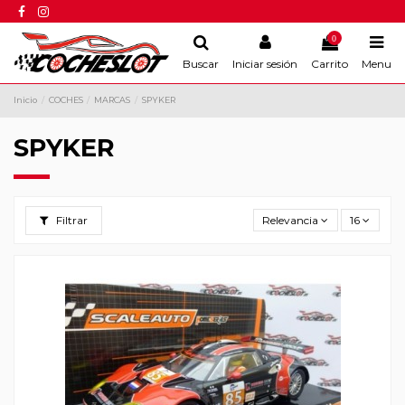
0
Buscar
Iniciar sesión
Carrito
Menu
Inicio
COCHES
MARCAS
SPYKER
SPYKER
Filtrar
Relevancia
16