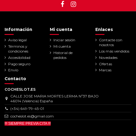
Información
Mi cuenta
Enlaces
Aviso legal
Iniciar sesión
Contacte con
nosotros
Términos y
Mi cuenta
condiciones
Los más vendidos
Historial de
Accesibilidad
pedidos
Novedades
Pago seguro
Ofertas
Envío
Marcas
Contacto
COCHESLOT.ES
CALLE JOSE MARIA MORTES LERMA Nº37 BAJO
46014 (Valencia) España
(+34) 649-79-45-01
cocheslot.es@gmail.com
!!! SIEMPRE PREVIA CITA !!!