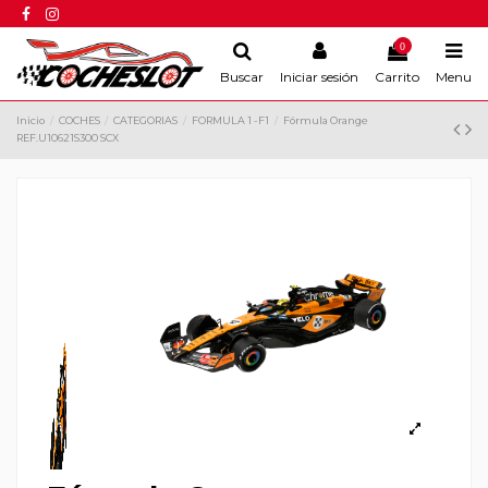
0
Buscar
Iniciar sesión
Carrito
Menu
Inicio
COCHES
CATEGORIAS
FORMULA 1 -F1
Fórmula Orange
REF.U10621S300 SCX