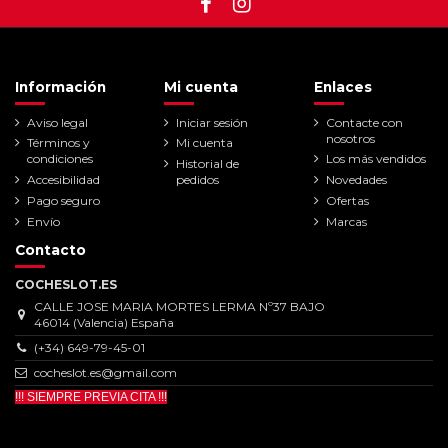
Información
Mi cuenta
Enlaces
Aviso legal
Iniciar sesión
Contacte con
nosotros
Términos y
Mi cuenta
condiciones
Los más vendidos
Historial de
Accesibilidad
pedidos
Novedades
Pago seguro
Ofertas
Envío
Marcas
Contacto
COCHESLOT.ES
CALLE JOSE MARIA MORTES LERMA Nº37 BAJO
46014 (Valencia) España
(+34) 649-79-45-01
cocheslot.es@gmail.com
!!! SIEMPRE PREVIA CITA !!!