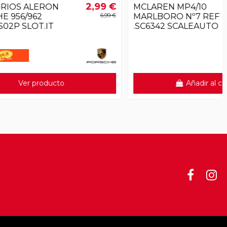
2,99 €
81,99 €
MCLAREN MP4/10
6,99 €
MARLBORO Nº7 REF
.SC6342 SCALEAUTO
Añadir al carrito