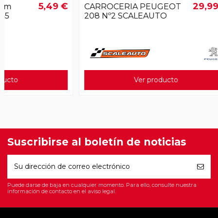
29,99 €
CARROCERIA PEUGEOT
CARROCE
208 Nº2 SCALEAUTO
Nº91 SCA
Ver producto
Suscribirse al boletín de noticias
Puede darse de baja en cualquier momento. Para ello, consulte nuestra
información de contacto en el aviso legal.