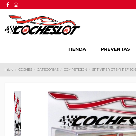
TIENDA
PREVENTAS
Inicio
COCHES
CATEGORIAS
COMPETICION
SRT VIPER GTS-R REF.SC