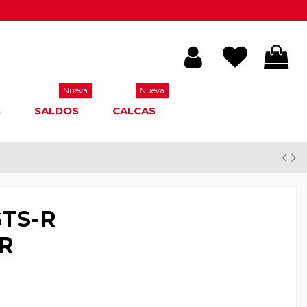
Nueva
Nueva
S
SALDOS
CALCAS
GTS-R
7R