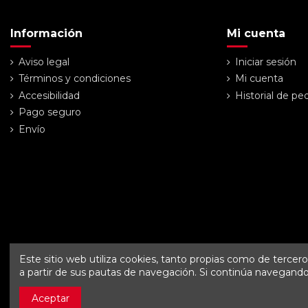
Información
Mi cuenta
Aviso legal
Iniciar sesión
Términos y condiciones
Mi cuenta
Accesibilidad
Historial de pe
Pago seguro
Envío
Este sitio web utiliza cookies, tanto propias como de tercer
a partir de sus pautas de navegación. Si continúa navegand
Aceptar