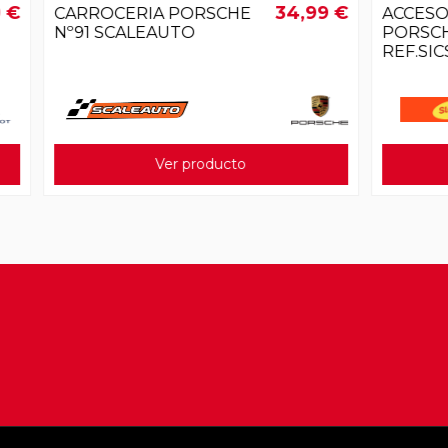
34,99 €
RIA PORSCHE
ACCESORIOS ALERON
LEAUTO
PORSCHE 956/962
REF.SICS02P SLOT.IT
Ver producto
Ver producto