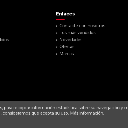
Enlaces
Contacte con nosotros
Los más vendidos
didos
Novedades
Ofertas
Marcas
os, para recopilar información estadística sobre su navegación y 
o, consideramos que acepta su uso.
Más información
.