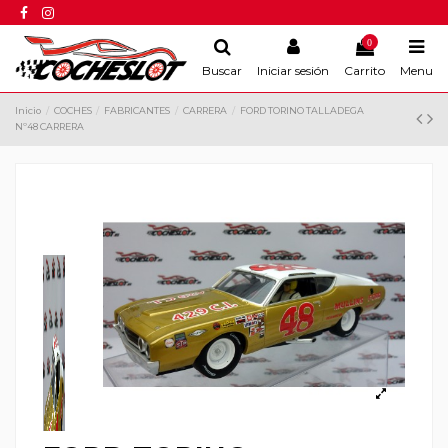
0
Buscar
Iniciar sesión
Carrito
Menu
Inicio
COCHES
FABRICANTES
CARRERA
FORD TORINO TALLADEGA
Nº48 CARRERA