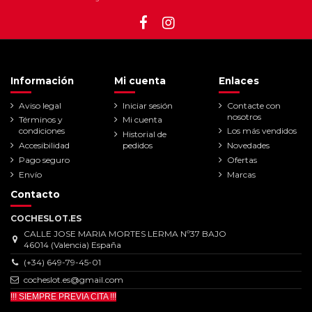
Información
Mi cuenta
Enlaces
Aviso legal
Iniciar sesión
Contacte con
nosotros
Términos y
Mi cuenta
condiciones
Los más vendidos
Historial de
Accesibilidad
pedidos
Novedades
Pago seguro
Ofertas
Envío
Marcas
Contacto
COCHESLOT.ES
CALLE JOSE MARIA MORTES LERMA Nº37 BAJO
46014 (Valencia) España
(+34) 649-79-45-01
cocheslot.es@gmail.com
!!! SIEMPRE PREVIA CITA !!!