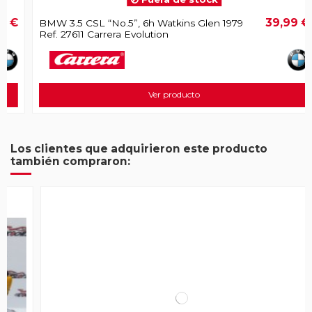
€
39,99 €
BMW 3.5 CSL “No.5”, 6h Watkins Glen 1979
Ref. 27611 Carrera Evolution
Ver producto
Los clientes que adquirieron este producto
también compraron: