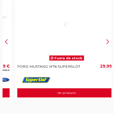
Fuera de stock
€
29,99 €
FORD MUSTANG Nº16 SUPERSLOT
€
Ver producto