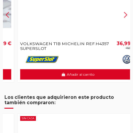
€
36,99 €
VOLKSWAGEN T1B MICHELIN REF.H4357
SUPERSLOT
49,99 €
Añadir al carrito
Los clientes que adquirieron este producto
también compraron:
SIN CAJA