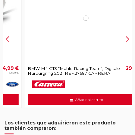
€
29,99 €
BMW M4 GT3 “Mahle Racing Team”, Digitale
Nürburgring 2021 REF.27687 CARRERA
€
Añadir al carrito
Los clientes que adquirieron este producto
también compraron: