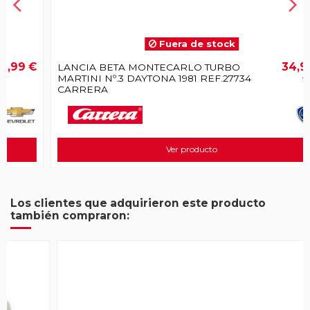
Fuera de stock
€
34,99 €
LANCIA BETA MONTECARLO TURBO
MARTINI Nº.3 DAYTONA 1981 REF.27734
44,99 €
CARRERA
Ver producto
Los clientes que adquirieron este producto
también compraron: