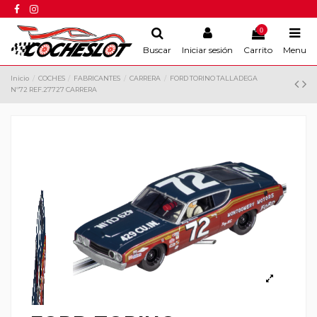
0
Buscar
Iniciar sesión
Carrito
Menu
Inicio
COCHES
FABRICANTES
CARRERA
FORD TORINO TALLADEGA
Nº72 REF.27727 CARRERA