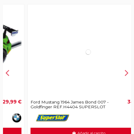
€
34,99 €
Ford Mustang 1964 James Bond 007 -
Goldfinger REF.H4404 SUPERSLOT
57,99 €
Añadir al carrito