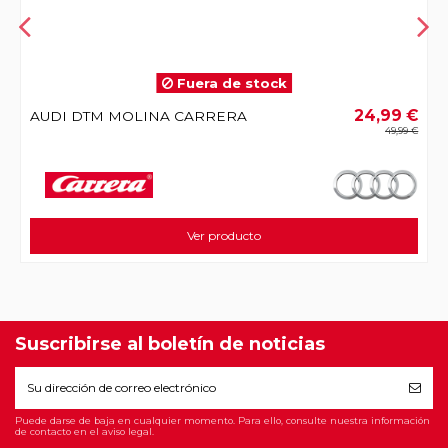
Fuera de stock
€
24,99 €
AUDI DTM MOLINA CARRERA
€
49,99 €
Ver producto
Suscribirse al boletín de noticias
Puede darse de baja en cualquier momento. Para ello, consulte nuestra información
de contacto en el aviso legal.