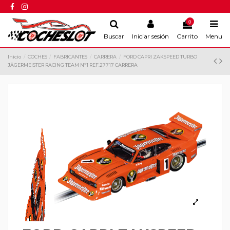
0
Buscar
Iniciar sesión
Carrito
Menu
Inicio
COCHES
FABRICANTES
CARRERA
FORD CAPRI ZAKSPEED TURBO
JÄGERMEISTER RACING TEAM Nº1 REF.27717 CARRERA