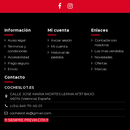
Información
Mi cuenta
Enlaces
Aviso legal
Iniciar sesión
Contacte con
nosotros
Términos y
Mi cuenta
condiciones
Los más vendidos
Historial de
Accesibilidad
pedidos
Novedades
Pago seguro
Ofertas
Envío
Marcas
Contacto
COCHESLOT.ES
CALLE JOSE MARIA MORTES LERMA Nº37 BAJO
46014 (Valencia) España
(+34) 649-79-45-01
cocheslot.es@gmail.com
!!! SIEMPRE PREVIA CITA !!!